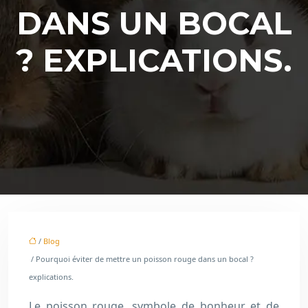
DANS UN BOCAL
? EXPLICATIONS.
/
Blog
/ Pourquoi éviter de mettre un poisson rouge dans un bocal ?
explications.
Le poisson rouge, symbole de bonheur et de