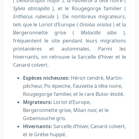
(
Dendrocopos major
), la Fauvette à tête noire (
Sylvia atricapilla
), et le Rougegorge familier (
Erithacus rubecula
). De nombreux migrateurs,
tels que le Loriot d’Europe (
Oriolus oriolus
) et la
Bergeronnette grise (
Motacilla alba
),
fréquentent le site pendant leurs migrations
printanières et automnales. Parmi les
hivernants, on retrouve la Sarcelle d’hiver et le
Canard colvert.
Espèces nicheuses:
Héron cendré, Martin-
pêcheur, Pic épeiche, Fauvette à tête noire,
Rougegorge familier, et le rare Butor étoilé.
Migrateurs:
Loriot d’Europe,
Bergeronnette grise, Milan noir, et le
Gobemouche gris.
Hivernants:
Sarcelle d’hiver, Canard colvert,
et le Grèbe huppé.