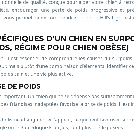
itionnelle de qualité, conçue pour aider votre chien à ret
tiété, encourager une perte de poids progressive et pr
t vous permettra de comprendre pourquoi Hill’s Light est 
CIFIQUES D’UN CHIEN EN SURPO
DS, RÉGIME POUR CHIEN OBÈSE)
en, il est essentiel de comprendre les causes du surpoids ch
eur, mais plutôt d’une combinaison d’éléments. Identifier ce
oids sain et une vie plus active.
SE DE POIDS
r important. Un chien qui ne se dépense pas suffisamment b
s friandises inadaptées favorise la prise de poids. Il est im
tabolisme et augmenter l’appétit, ce qui peut favoriser la pris
gle ou le Bouledogue Français, sont plus prédisposées.