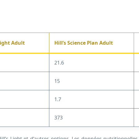
Light Adult
Hill’s Science Plan Adult
21.6
15
1.7
373
Hill’s Light et d’autres options. Les données nutritionnelle