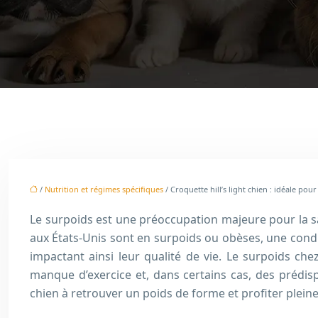
/
Nutrition et régimes spécifiques
/ Croquette hill’s light chien : idéale pou
Le surpoids est une préoccupation majeure pour la sa
aux États-Unis sont en surpoids ou obèses, une condit
impactant ainsi leur qualité de vie. Le surpoids c
manque d’exercice et, dans certains cas, des prédis
chien à retrouver un poids de forme et profiter plein