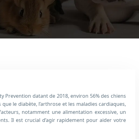
ity Prevention datant de 2018, environ 56% des chiens
que le diabète, l’arthrose et les maladies cardiaques,
 facteurs, notamment une alimentation excessive, un
s. Il est crucial d’agir rapidement pour aider votre