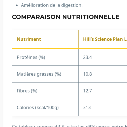
Amélioration de la digestion.
COMPARAISON NUTRITIONNELLE
Nutriment
Hill’s Science Plan 
Protéines (%)
23.4
Matières grasses (%)
10.8
Fibres (%)
12.7
Calories (kcal/100g)
313
Ce tableau comparatif illustre les différences entre 