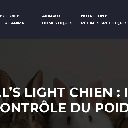
ECTION ET
ANIMAUX
NUTRITION ET
-ÊTRE ANIMAL
DOMESTIQUES
RÉGIMES SPÉCIFIQUES
’S LIGHT CHIEN :
ONTRÔLE DU POI