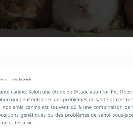
r le contrôle du poids
nté canine. Selon une étude de l’Association for Pet Obes
ion qui peut entraîner des problèmes de santé graves tels 
hez nos amis canins est souvent dû à une combinaison de
positions génétiques ou des problèmes de santé sous-jacent
ement de sa vie.