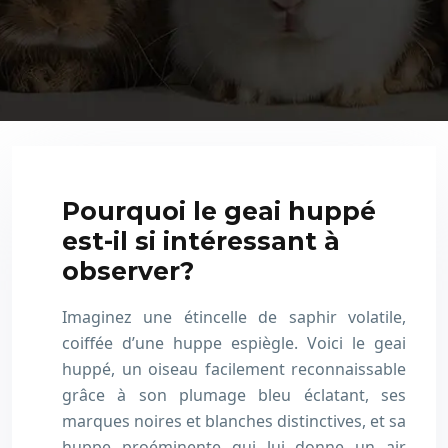
Pourquoi le geai huppé
est-il si intéressant à
observer?
Imaginez une étincelle de saphir volatile,
coiffée d’une huppe espiègle. Voici le geai
huppé, un oiseau facilement reconnaissable
grâce à son plumage bleu éclatant, ses
marques noires et blanches distinctives, et sa
huppe proéminente qui lui donne un air