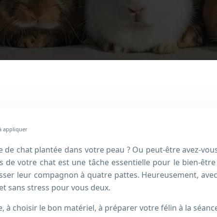
à appliquer
ffe de chat plantée dans votre peau ? Ou peut-être avez-vo
es de votre chat est une tâche essentielle pour le bien-être
esser leur compagnon à quatre pattes. Heureusement, avec l
 et sans stress pour vous deux.
à choisir le bon matériel, à préparer votre félin à la séan