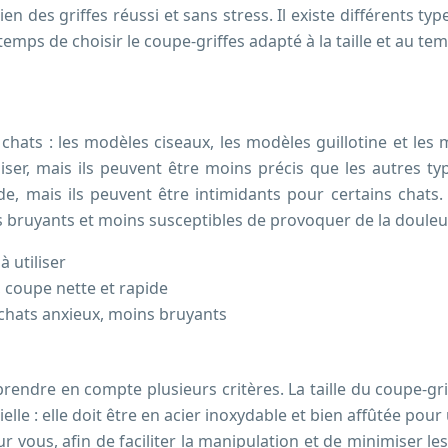
en des griffes réussi et sans stress. Il existe différents t
emps de choisir le coupe-griffes adapté à la taille et au t
r chats : les modèles ciseaux, les modèles guillotine et les
liser, mais ils peuvent être moins précis que les autres ty
e, mais ils peuvent être intimidants pour certains chats.
ns bruyants et moins susceptibles de provoquer de la douleur
à utiliser
, coupe nette et rapide
s chats anxieux, moins bruyants
prendre en compte plusieurs critères. La taille du coupe-grif
elle : elle doit être en acier inoxydable et bien affûtée pou
ur vous, afin de faciliter la manipulation et de minimiser 