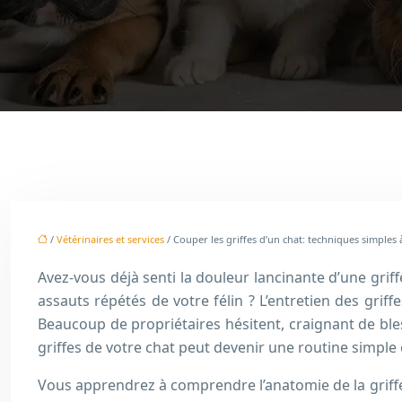
/
Vétérinaires et services
/ Couper les griffes d’un chat: techniques simples 
Avez-vous déjà senti la douleur lancinante d’une gri
assauts répétés de votre félin ? L’entretien des griff
Beaucoup de propriétaires hésitent, craignant de bl
griffes de votre chat peut devenir une routine simple
Vous apprendrez à comprendre l’anatomie de la griffe, 