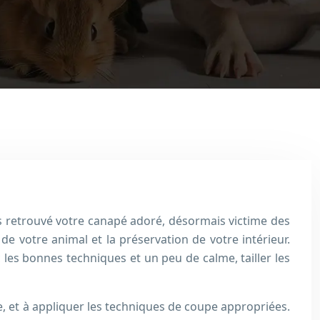
us retrouvé votre canapé adoré, désormais victime des
 de votre animal et la préservation de votre intérieur.
es bonnes techniques et un peu de calme, tailler les
ce, et à appliquer les techniques de coupe appropriées.