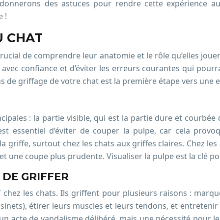
onnerons des astuces pour rendre cette expérience auss
 !
U CHAT
 crucial de comprendre leur anatomie et le rôle qu’elles jo
vec confiance et d’éviter les erreurs courantes qui pourr
ns de griffage de votre chat est la première étape vers une
pales : la partie visible, qui est la partie dure et courbée 
est essentiel d’éviter de couper la pulpe, car cela prov
 griffe, surtout chez les chats aux griffes claires. Chez les c
 et une coupe plus prudente. Visualiser la pulpe est la clé 
 DE GRIFFER
chez les chats. Ils griffent pour plusieurs raisons : marqu
sinets), étirer leurs muscles et leurs tendons, et entretenir
s un acte de vandalisme délibéré, mais une nécessité pour le