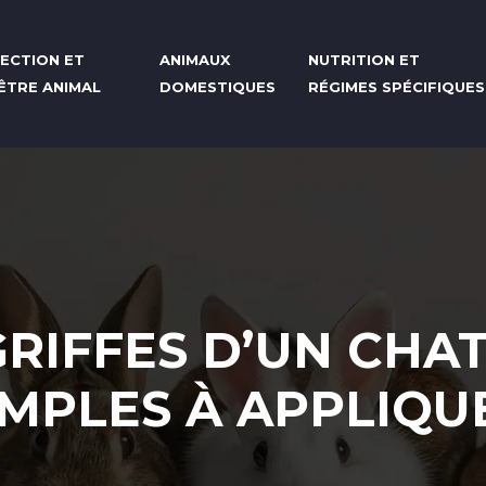
ECTION ET
ANIMAUX
NUTRITION ET
-ÊTRE ANIMAL
DOMESTIQUES
RÉGIMES SPÉCIFIQUES
RIFFES D’UN CHA
IMPLES À APPLIQU