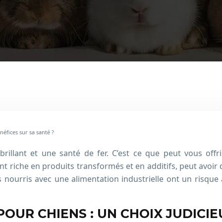
néfices sur sa santé ?
brillant et une santé de fer. C’est ce que peut vous offr
uvent riche en produits transformés et en additifs, peut avoi
 nourris avec une alimentation industrielle ont un risque
OUR CHIENS : UN CHOIX JUDICIE