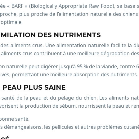
ée « BARF » (Biologically Appropriate Raw Food), se base 
 approche, plus proche de l’alimentation naturelle des chi
 optimale.
SIMILATION DES NUTRIMENTS
es aliments crus. Une alimentation naturelle facilite la di
liments crus contribuent à une meilleure dégradation des p
n naturelle peut digérer jusqu’à 95 % de la viande, contre 
tives, permettant une meilleure absorption des nutriments.
 PEAU PLUS SAINE
la santé de la peau et du pelage du chien. Les aliments na
avorisent la production de sébum, nourrissent la peau et renf
 bonne santé.
es démangeaisons, les pellicules et autres problèmes cutané