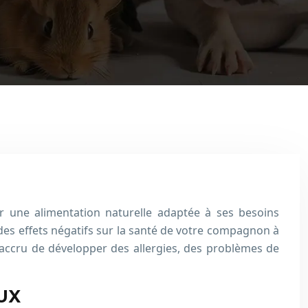
ir une alimentation naturelle adaptée à ses besoins
r des effets négatifs sur la santé de votre compagnon à
 accru de développer des allergies, des problèmes de
UX