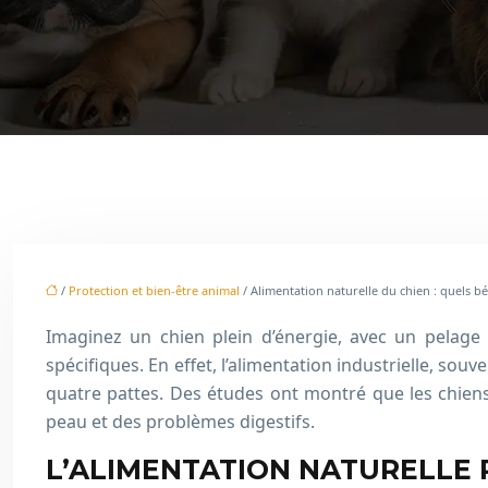
/
Protection et bien-être animal
/ Alimentation naturelle du chien : quels bé
Imaginez un chien plein d’énergie, avec un pelage 
spécifiques. En effet, l’alimentation industrielle, so
quatre pattes. Des études ont montré que les chiens
peau et des problèmes digestifs.
L’ALIMENTATION NATURELLE P