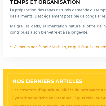
TEMPS ET ORGANISATION
La préparation des repas naturels demande du temps et
des aliments. Il est également possible de congeler 
Malgré les défis, l’alimentation naturelle offre d
contribuez à son bien-être et à sa longévité.
Aliments nocifs pour le chien, ce qu’il faut éviter a
NOS DERNIERS ARTICLES
Les crevettes d’aquarium, alliées du nettoyage na
Cynorrhodon riche en vitamine C: quel rôle joue-t-