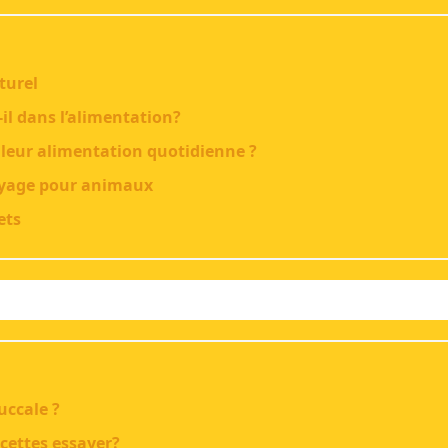
turel
il dans l’alimentation?
 leur alimentation quotidienne ?
voyage pour animaux
ets
uccale ?
cettes essayer?