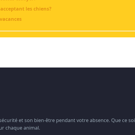
 acceptant les chiens?
 vacances
écurité et son bien-être pendant votre absence. Que ce soi
our chaque animal.