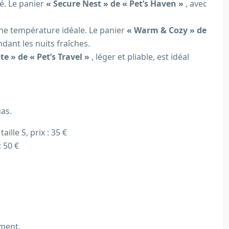
é. Le panier
« Secure Nest » de « Pet’s Haven »
, avec
une température idéale. Le panier
« Warm & Cozy » de
dant les nuits fraîches.
te » de « Pet’s Travel »
, léger et pliable, est idéal
uas.
lle S, prix : 35 €
: 50 €
ement.