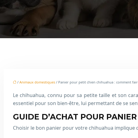
/
Animaux domestiques
/ Panier pour petit chien chihuahua : comment fair
Le chihuahua, connu pour sa petite taille et son car
essentiel pour son bien-être, lui permettant de se sen
GUIDE D’ACHAT POUR PANIE
Choisir le bon panier pour votre chihuahua implique 