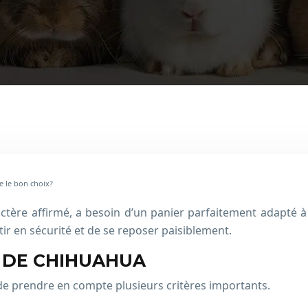
e le bon choix?
actère affirmé, a besoin d’un panier parfaitement adapté à
tir en sécurité et de se reposer paisiblement.
R DE CHIHUAHUA
de prendre en compte plusieurs critères importants.