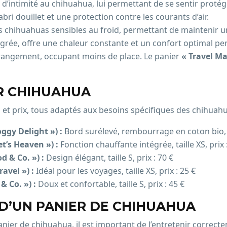
 d’intimité au chihuahua, lui permettant de se sentir protég
bri douillet et une protection contre les courants d’air.
es chihuahuas sensibles au froid, permettant de maintenir 
égrée, offre une chaleur constante et un confort optimal pen
 rangement, occupant moins de place. Le panier
« Travel Ma
UR CHIHUAHUA
 et prix, tous adaptés aux besoins spécifiques des chihuah
ggy Delight ») :
Bord surélevé, rembourrage en coton bio, tai
t’s Heaven ») :
Fonction chauffante intégrée, taille XS, prix 
d & Co. ») :
Design élégant, taille S, prix : 70 €
ravel ») :
Idéal pour les voyages, taille XS, prix : 25 €
& Co. ») :
Doux et confortable, taille S, prix : 45 €
 D’UN PANIER DE CHIHUAHUA
anier de chihuahua, il est important de l’entretenir correct