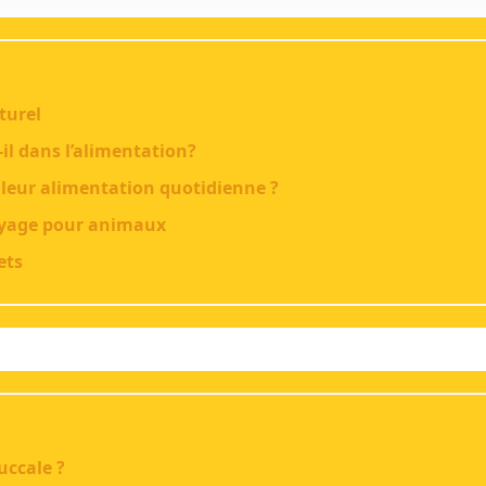
turel
il dans l’alimentation?
 leur alimentation quotidienne ?
voyage pour animaux
ets
uccale ?