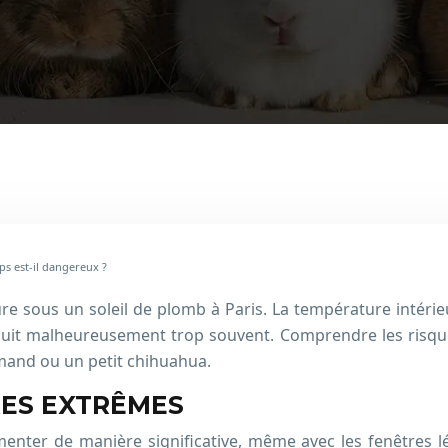
ps est-il dangereux ?
e sous un soleil de plomb à Paris. La température intéri
roduit malheureusement trop souvent. Comprendre les risqu
emand ou un petit chihuahua.
ES EXTRÊMES
gmenter de manière significative, même avec les fenêtre