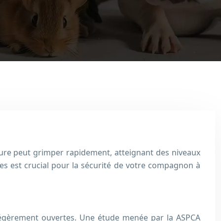
eure peut grimper rapidement, atteignant des niveaux
es est crucial pour la sécurité de votre compagnon à
s légèrement ouvertes. Une étude menée par la ASPCA