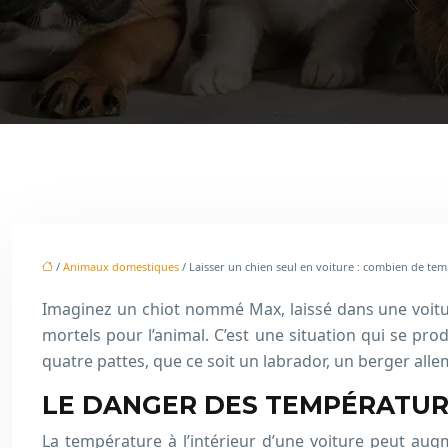
/
Animaux domestiques
/ Laisser un chien seul en voiture : combien de tem
Imaginez un chiot nommé Max, laissé dans une voitur
mortels pour l’animal. C’est une situation qui se p
quatre pattes, que ce soit un labrador, un berger all
LE DANGER DES TEMPÉRATUR
La température à l’intérieur d’une voiture peut au